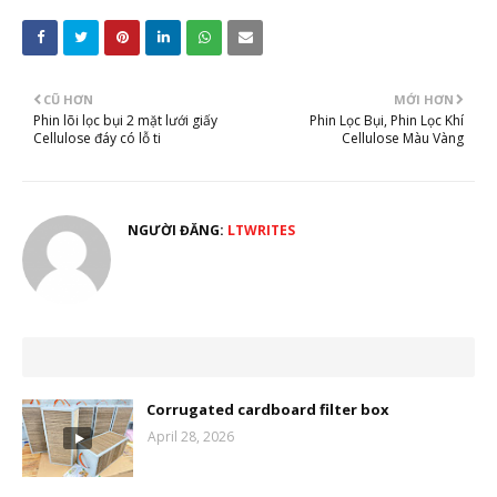
CŨ HƠN
MỚI HƠN
Phin lõi lọc bụi 2 mặt lưới giấy
Phin Lọc Bụi, Phin Lọc Khí
Cellulose đáy có lỗ ti
Cellulose Màu Vàng
NGƯỜI ĐĂNG:
LTWRITES
Corrugated cardboard filter box
April 28, 2026