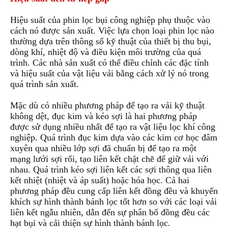
Hiệu suất của phin lọc bụi công nghiệp phụ thuộc vào
cách nó được sản xuất. Việc l
ự
a chọn loại phin lọc nào
thường dựa trên thông số kỹ thuật của thiết bị thu bụi,
dòng khí, nhiệt độ và điều kiện môi trường của quá
trình. Các nhà sản xuất
c
ó thể điều chỉnh các đặc tính
và hiệu suất của vật liệu vải bằng cách xử lý nó trong
quá trình sản xuất.
Mặc dù có nhiều phương pháp để tạo ra vải kỹ thuật
không dệt, đục kim và kéo sợi là hai phương pháp
được sử dụng nhiều nhất để tạo ra vật liệu lọc khí công
nghiệp. Quá trình
đ
ục kim dựa vào các kim cơ học đâm
xuyên qua nhiều lớp sợi đã chuẩn bị để tạo ra một
mạng lưới sợi rối, tạo liên kết chặt chẽ để giữ vải với
nhau. Quá trình kéo sợi liên kết các sợi thông qua liên
kết nhiệt (nhiệt và áp suất) hoặc hóa học. Cả hai
phương pháp đều cu
n
g cấp liên kết đồng đều và khuyến
khích sự hình thành bánh lọc tốt hơn so với các loại vải
liên kết ngẫu nhiên
,
dẫn đến sự phân bố đồng đều các
hạt bụi và cải thiện sự hình thành bánh lọc.