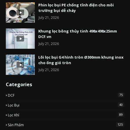
Phin lọc bụi PE chống tĩnh điện cho môi
trường bụi dễ cháy
July 21, 2026
Khung lọc bông thủy tinh 498x498x25mm
DCF.vn
July 21, 2026
Lõi lọc bụi G4 hình tròn Ø300mm khung inox
cho ống gió tròn
July 21, 2026
Categories
75
DCF
40
Lọc Bụi
89
Lọc Khí
125
Sản Phẩm