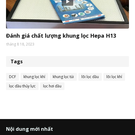
sản phẩm
Đánh giá chất lượng khung lọc Hepa H13
tháng 8 18, 2023
Tags
DCF
khung lọc khí
khung lọc túi
lõi lọc dầu
lõi lọc khí
lọc dầu thủy lực
lọc hơi dầu
Nội dung mới nhất