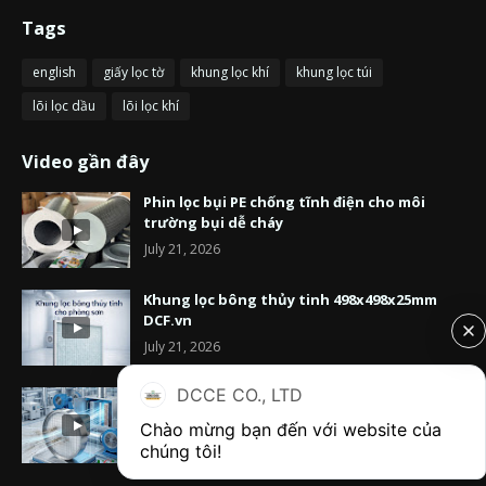
Tags
english
giấy lọc tờ
khung lọc khí
khung lọc túi
lõi lọc dầu
lõi lọc khí
Video gần đây
Phin lọc bụi PE chống tĩnh điện cho môi
trường bụi dễ cháy
July 21, 2026
Khung lọc bông thủy tinh 498x498x25mm
DCF.vn
July 21, 2026
DCCE CO., LTD
Lõi lọc bụi G4 hình tròn Ø300mm khung inox
cho ống gió tròn
Chào mừng bạn đến với website của 
July 21, 2026
chúng tôi!