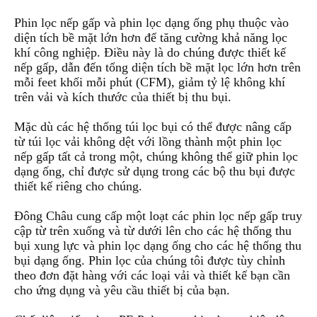
Phin lọc nếp gấp và phin lọc dạng ống phụ thuộc vào
diện tích bề mặt lớn hơn để tăng cường khả nă
n
g lọc
khí công nghiệp. Điều này là do chúng được thiết kế
nếp gấp
,
dẫn đến tổng diện tích bề mặt lọc lớn hơn trên
mỗi feet khối mỗi phút (CFM), giảm tỷ lệ không khí
trên vải và kích thước của thiết bị thu bụi.
Mặc dù các hệ thống túi lọc bụi có thể được nâng cấp
từ túi lọc vải không dệt với lồng thành một phin lọc
nếp gấp tất cả trong một, chúng k
h
ông thể giữ phin lọc
dạng ống, chỉ được sử dụng trong các bộ thu bụi được
thiết kế riêng cho chúng.
Đông Châu cung cấp một l
o
ạt các phin lọc nếp gấp truy
cập từ trên xuống và từ dưới lên cho các hệ thống thu
bụi xung lực và phin lọc dạng ống cho các hệ thống thu
bụi dạng ống. Phin lọc của chúng tôi được tùy chỉnh
th
e
o đơn đặt hàng với các loại vải và thiết kế bạn cần
cho ứng dụng và yêu cầu thiết bị của bạn.